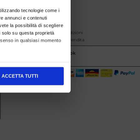
EXTRA
utilizzando tecnologie come i
re annunci e contenuti
cookie policy
Privacy
vete la possibilità di scegliere
Termini e condizioni
li solo su questa proprietà
Condizioni di vendita
consenso in qualsiasi momento
Facebook
alche metro,
ACCETTA TUTTI
e specifiche (impronte
ezione dettagli
. Puoi
l media e per analizzare il
nostri partner che si occupano
azioni che ha fornito loro o