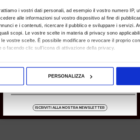
SHOPPING
rattiamo i vostri dati personali, ad esempio il vostro numero IP, 
dere alle informazioni sul vostro dispositivo al fine di pubblica
Resi
Pagamenti
nunci e i contenuti, ricercare il pubblico e sviluppare i servizi. A
Spedizione
r quali scopi. Le vostre scelte in materia di privacy sono applicabi
to le vostre scelte. È possibile modificare o revocare il proprio 
 o facendo clic sull'icona di attivazione della privacy.
Instagram
8001
mo anche:
oni sulla tua posizione geografica, con un'approssimazione di qu
Zucchetti
PERSONALIZZA
spositivo, scansionandolo attivamente alla ricerca di caratteristich
aborati i tuoi dati personali e imposta le tue preferenze nella
s
consenso in qualsiasi momento dalla Dichiarazione sui cookie.
ISCRIVITI ALLA NOSTRA NEWSLETTER
nalizzare contenuti ed annunci, per fornire funzionalità dei socia
inoltre informazioni sul modo in cui utilizza il nostro sito con i 
icità e social media, i quali potrebbero combinarle con altre inform