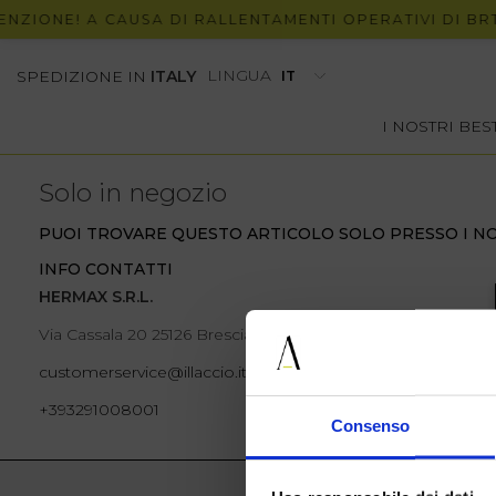
NZIONE! A CAUSA DI RALLENTAMENTI OPERATIVI DI BRT,
LINGUA
SPEDIZIONE IN
ITALY
I NOSTRI BE
Solo in negozio
PUOI TROVARE QUESTO ARTICOLO SOLO PRESSO I NO
INFO CONTATTI
HERMAX S.R.L.
Via Cassala 20 25126 Brescia
customerservice@illaccio.it
+393291008001
Consenso