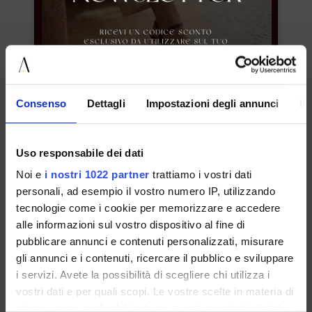
il laccio
il laccio
Tronchetto Coda Di Rondine
Décolleté Coda Di Rondine
Taglie: 35 37 38 39
Taglie: 36 37 40
€ 169.00
-93.8%
€ 149.00
-89.9%
Consenso
Dettagli
Impostazioni degli annunci
In
€ 10.50
€ 15.00
PROMOZIONI
Uso responsabile dei dati
ISCRIVITI ALLA NOSTRA NEWSLETTER
Noi e
i nostri 1022 partner
trattiamo i vostri dati
personali, ad esempio il vostro numero IP, utilizzando
tecnologie come i cookie per memorizzare e accedere
alle informazioni sul vostro dispositivo al fine di
pubblicare annunci e contenuti personalizzati, misurare
gli annunci e i contenuti, ricercare il pubblico e sviluppare
i servizi. Avete la possibilità di scegliere chi utilizza i
vostri dati e per quali scopi. Le vostre scelte in materia di
privacy sono applicabili solo su questa proprietà digitale