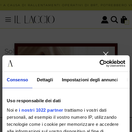
 A CAUSA DI RALLENTAMENTI OPERATIVI DI BRT, POTREBBERO VE
0
Solo in negozio
PUOI TROVARE QUESTO ARTICOLO SOLO PRESSO I
NOSTRI PUNTI VENDITA:
INFO CONTATTI
Consenso
Dettagli
Impostazioni degli annunci
In
HERMAX S.R.L.
Via Cassala 20 25126 Brescia
Uso responsabile dei dati
customerservice@illaccio.it
Noi e
i nostri 1022 partner
trattiamo i vostri dati
+393291008001
personali, ad esempio il vostro numero IP, utilizzando
tecnologie come i cookie per memorizzare e accedere
IL LACCIO
alle informazioni sul vostro dispositivo al fine di