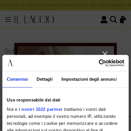
! A CAUSA DI RALLENTAMENTI OPERATIVI DI BRT, POTREBBERO VE
0
Solo in negozio
PUOI TROVARE QUESTO ARTICOLO SOLO PRESSO I
NOSTRI PUNTI VENDITA:
INFO CONTATTI
Consenso
Dettagli
Impostazioni degli annunci
In
HERMAX S.R.L.
Via Cassala 20 25126 Brescia
Uso responsabile dei dati
customerservice@illaccio.it
Noi e
i nostri 1022 partner
trattiamo i vostri dati
+393291008001
personali, ad esempio il vostro numero IP, utilizzando
tecnologie come i cookie per memorizzare e accedere
IL LACCIO
alle informazioni sul vostro dispositivo al fine di