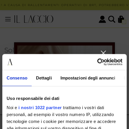
! A CAUSA DI RALLENTAMENTI OPERATIVI DI BRT, POTREBBERO VE
0
Solo in negozio
PUOI TROVARE QUESTO ARTICOLO SOLO PRESSO I
NOSTRI PUNTI VENDITA:
INFO CONTATTI
Consenso
Dettagli
Impostazioni degli annunci
In
HERMAX S.R.L.
Via Cassala 20 25126 Brescia
Uso responsabile dei dati
customerservice@illaccio.it
Noi e
i nostri 1022 partner
trattiamo i vostri dati
+393291008001
personali, ad esempio il vostro numero IP, utilizzando
tecnologie come i cookie per memorizzare e accedere
IL LACCIO
alle informazioni sul vostro dispositivo al fine di