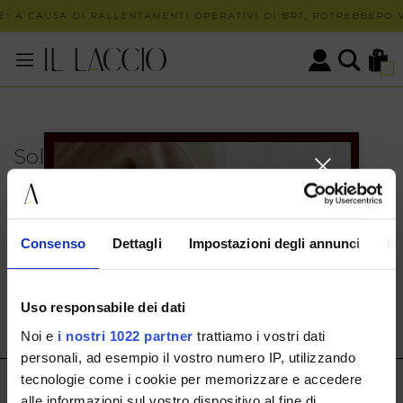
! A CAUSA DI RALLENTAMENTI OPERATIVI DI BRT, POTREBBERO VE
0
Solo in negozio
PUOI TROVARE QUESTO ARTICOLO SOLO PRESSO I
NOSTRI PUNTI VENDITA:
INFO CONTATTI
Consenso
Dettagli
Impostazioni degli annunci
In
HERMAX S.R.L.
Via Cassala 20 25126 Brescia
Uso responsabile dei dati
customerservice@illaccio.it
Noi e
i nostri 1022 partner
trattiamo i vostri dati
+393291008001
personali, ad esempio il vostro numero IP, utilizzando
tecnologie come i cookie per memorizzare e accedere
IL LACCIO
alle informazioni sul vostro dispositivo al fine di