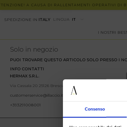
NZIONE! A CAUSA DI RALLENTAMENTI OPERATIVI DI BRT
LINGUA
SPEDIZIONE IN
ITALY
I NOSTRI BE
Solo in negozio
PUOI TROVARE QUESTO ARTICOLO SOLO PRESSO I NO
INFO CONTATTI
HERMAX S.R.L.
Via Cassala 20 25126 Brescia
customerservice@illaccio.it
+393291008001
Consenso