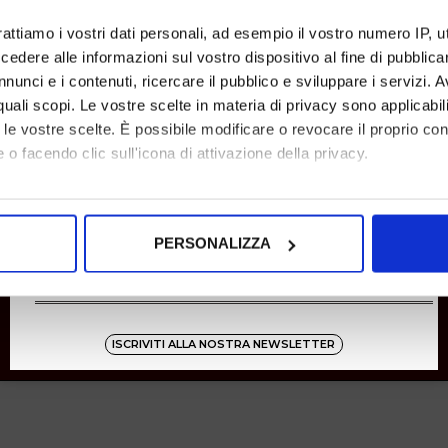
SHOPPING
rattiamo i vostri dati personali, ad esempio il vostro numero IP, 
dere alle informazioni sul vostro dispositivo al fine di pubblica
Resi
Pagamenti
nunci e i contenuti, ricercare il pubblico e sviluppare i servizi. A
Spedizione
r quali scopi. Le vostre scelte in materia di privacy sono applicabi
to le vostre scelte. È possibile modificare o revocare il proprio 
 o facendo clic sull'icona di attivazione della privacy.
Instagram
8001
mo anche:
oni sulla tua posizione geografica, con un'approssimazione di qu
Zucchetti
PERSONALIZZA
spositivo, scansionandolo attivamente alla ricerca di caratteristich
aborati i tuoi dati personali e imposta le tue preferenze nella
s
consenso in qualsiasi momento dalla Dichiarazione sui cookie.
ISCRIVITI ALLA NOSTRA NEWSLETTER
nalizzare contenuti ed annunci, per fornire funzionalità dei socia
inoltre informazioni sul modo in cui utilizza il nostro sito con i 
icità e social media, i quali potrebbero combinarle con altre inform