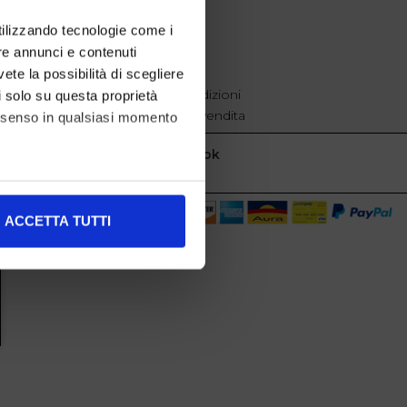
EXTRA
utilizzando tecnologie come i
re annunci e contenuti
cookie policy
Privacy
vete la possibilità di scegliere
Termini e condizioni
li solo su questa proprietà
Condizioni di vendita
consenso in qualsiasi momento
Facebook
alche metro,
ACCETTA TUTTI
e specifiche (impronte
ezione dettagli
. Puoi
l media e per analizzare il
nostri partner che si occupano
azioni che ha fornito loro o