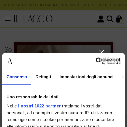
! A CAUSA DI RALLENTAMENTI OPERATIVI DI BRT, POTREBBERO VE
0
Solo in negozio
PUOI TROVARE QUESTO ARTICOLO SOLO PRESSO I
NOSTRI PUNTI VENDITA:
INFO CONTATTI
Consenso
Dettagli
Impostazioni degli annunci
In
HERMAX S.R.L.
Via Cassala 20 25126 Brescia
Uso responsabile dei dati
customerservice@illaccio.it
Noi e
i nostri 1022 partner
trattiamo i vostri dati
+393291008001
personali, ad esempio il vostro numero IP, utilizzando
tecnologie come i cookie per memorizzare e accedere
IL LACCIO
alle informazioni sul vostro dispositivo al fine di