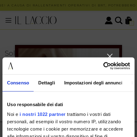
E! A CAUSA DI RALLENTAMENTI OPERATIVI DI BRT, POTREBBERO 
0
Solo in negozio
PUOI TROVARE QUESTO ARTICOLO SOLO PRESSO I
NOSTRI PUNTI VENDITA:
INFO CONTATTI
Consenso
Dettagli
Impostazioni degli annunci
In
HERMAX S.R.L.
Via Cassala 20 25126 Brescia
Uso responsabile dei dati
customerservice@illaccio.it
Noi e
i nostri 1022 partner
trattiamo i vostri dati
+393291008001
personali, ad esempio il vostro numero IP, utilizzando
tecnologie come i cookie per memorizzare e accedere
IL LACCIO
alle informazioni sul vostro dispositivo al fine di