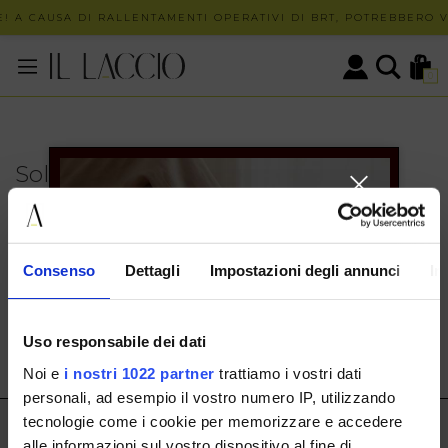
! A CAUSA DI RALLENTAMENTI OPERATIVI DI BRT, POTREBBERO VE
0
Solo in negozio
PUOI TROVARE QUESTO ARTICOLO SOLO PRESSO I
NOSTRI PUNTI VENDITA:
INFO CONTATTI
Consenso
Dettagli
Impostazioni degli annunci
In
HERMAX S.R.L.
Via Cassala 20 25126 Brescia
Uso responsabile dei dati
customerservice@illaccio.it
Noi e
i nostri 1022 partner
trattiamo i vostri dati
+393291008001
personali, ad esempio il vostro numero IP, utilizzando
tecnologie come i cookie per memorizzare e accedere
IL LACCIO
alle informazioni sul vostro dispositivo al fine di