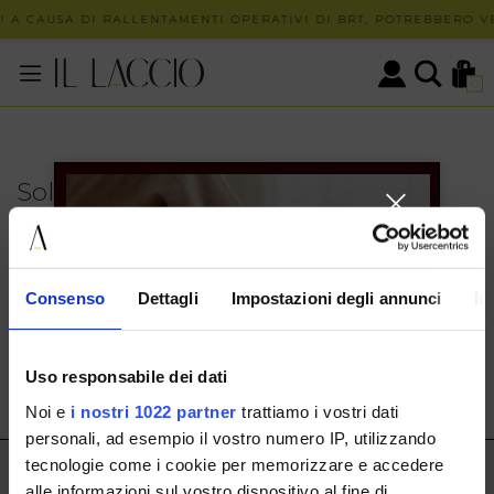
 A CAUSA DI RALLENTAMENTI OPERATIVI DI BRT, POTREBBERO VE
0
Solo in negozio
PUOI TROVARE QUESTO ARTICOLO SOLO PRESSO I
NOSTRI PUNTI VENDITA:
INFO CONTATTI
Consenso
Dettagli
Impostazioni degli annunci
In
HERMAX S.R.L.
Via Cassala 20 25126 Brescia
Uso responsabile dei dati
customerservice@illaccio.it
Noi e
i nostri 1022 partner
trattiamo i vostri dati
+393291008001
personali, ad esempio il vostro numero IP, utilizzando
tecnologie come i cookie per memorizzare e accedere
IL LACCIO
alle informazioni sul vostro dispositivo al fine di