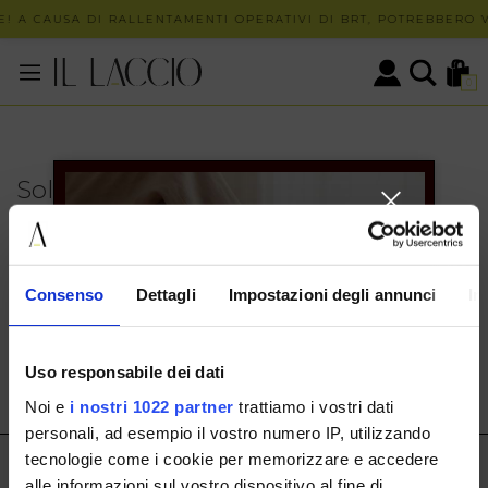
! A CAUSA DI RALLENTAMENTI OPERATIVI DI BRT, POTREBBERO V
0
Solo in negozio
PUOI TROVARE QUESTO ARTICOLO SOLO PRESSO I
NOSTRI PUNTI VENDITA:
INFO CONTATTI
Consenso
Dettagli
Impostazioni degli annunci
In
HERMAX S.R.L.
Via Cassala 20 25126 Brescia
Uso responsabile dei dati
customerservice@illaccio.it
Noi e
i nostri 1022 partner
trattiamo i vostri dati
+393291008001
personali, ad esempio il vostro numero IP, utilizzando
tecnologie come i cookie per memorizzare e accedere
IL LACCIO
alle informazioni sul vostro dispositivo al fine di