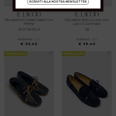
ISCRIVITI ALLA NOSTRA NEWSLETTER
Mocassino In Suede Desert Con
Mocassino Barca Cuoio Con
Perline
Lacci A Contrasto
36 37 38 39 41
36
€ 109.00
-40%
€ 99.00
-40%
€ 65.40
€ 59.40
PROMOZIONI
PROMOZIONI