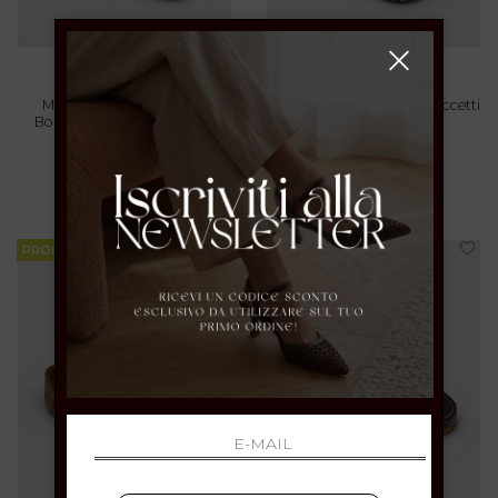
Mocassino Barca In Pelle
Sabot Leopardato Con Laccetti
Bordeaux Con Lacci Cuoio
Sottili
38
36 38 41
€ 99.00
-40%
€ 110.00
-40%
€ 59.40
€ 66.00
PROMOZIONI
PROMOZIONI