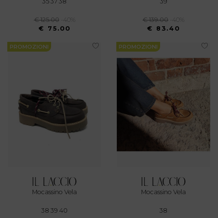
35 37 38
39
€ 125.00
-40%
€ 139.00
-40%
€ 75.00
€ 83.40
PROMOZIONI
PROMOZIONI
Mocassino Vela
Mocassino Vela
38 39 40
38