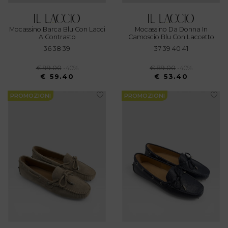
Mocassino Barca Blu Con Lacci
Mocassino Da Donna In
A Contrasto
Camoscio Blu Con Laccetto
36 38 39
37 39 40 41
€ 99.00
-40%
€ 89.00
-40%
€ 59.40
€ 53.40
PROMOZIONI
PROMOZIONI