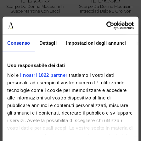
Scarpe Da Donna Mocassini In
Scarpe Da Donna Mocassini
Suede Marrone Con Lacci
Intrecciati Beige E Oro Con
Nappine
36 40 41
40
€ 89.00
-40%
€ 79.00
-40%
€ 53.40
€ 47.40
Consenso
Dettagli
Impostazioni degli annunci
In
PROMOZIONI
PROMOZIONI
Uso responsabile dei dati
Noi e
i nostri 1022 partner
trattiamo i vostri dati
personali, ad esempio il vostro numero IP, utilizzando
tecnologie come i cookie per memorizzare e accedere
alle informazioni sul vostro dispositivo al fine di
pubblicare annunci e contenuti personalizzati, misurare
gli annunci e i contenuti, ricercare il pubblico e sviluppare
i servizi. Avete la possibilità di scegliere chi utilizza i
vostri dati e per quali scopi. Le vostre scelte in materia di
privacy sono applicabili solo su questa proprietà digitale