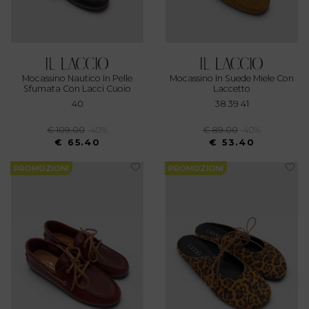
Mocassino Nautico In Pelle
Mocassino In Suede Miele Con
Sfumata Con Lacci Cuoio
Laccetto
40
38 39 41
€ 109.00
-40%
€ 89.00
-40%
€ 65.40
€ 53.40
PROMOZIONI
PROMOZIONI