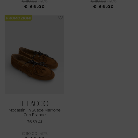
€ 110.00
-40%
€ 110.00
-40%
€ 66.00
€ 66.00
PROMOZIONI
Mocassini In Suede Marrone
Con Frange
36 39 41
€ 110.00
-40%