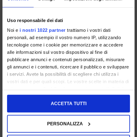
Uso responsabile dei dati
Scarpe Da Donna Ballerine
Ballerine Mary Jane Traforate
Noi e
i nostri 1022 partner
trattiamo i vostri dati
Mary Jane In Suede Cuoio
Nere
personali, ad esempio il vostro numero IP, utilizzando
36 37 38 39 40 41
37
tecnologie come i cookie per memorizzare e accedere
alle informazioni sul vostro dispositivo al fine di
€ 119.00
-40%
€ 109.00
-40%
€ 71.40
€ 65.40
pubblicare annunci e contenuti personalizzati, misurare
gli annunci e i contenuti, ricercare il pubblico e sviluppare
PROMOZIONI
PROMOZIONI
i servizi. Avete la possibilità di scegliere chi utilizza i
vostri dati e per quali scopi. Le vostre scelte in materia di
privacy sono applicabili solo su questa proprietà digitale
in cui avete effettuato le vostre scelte. È possibile
modificare o revocare il proprio consenso in qualsiasi
ACCETTA TUTTI
momento dalla Dichiarazione sui cookie o facendo clic
sull'icona di attivazione della privacy.
PERSONALIZZA
Con il tuo consenso, vorremmo anche: