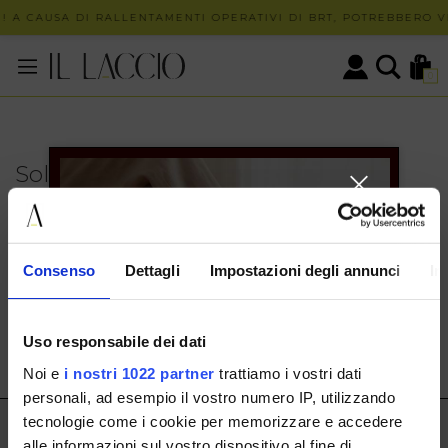
! A CAUSA DI RALLENTAMENTI OPERATIVI DI BRT, POTREBBERO VE
0
Solo in negozio
PUOI TROVARE QUESTO ARTICOLO SOLO PRESSO I
NOSTRI PUNTI VENDITA:
INFO CONTATTI
Consenso
Dettagli
Impostazioni degli annunci
In
HERMAX S.R.L.
Via Cassala 20 25126 Brescia
Uso responsabile dei dati
customerservice@illaccio.it
Noi e
i nostri 1022 partner
trattiamo i vostri dati
+393291008001
personali, ad esempio il vostro numero IP, utilizzando
tecnologie come i cookie per memorizzare e accedere
IL LACCIO
alle informazioni sul vostro dispositivo al fine di