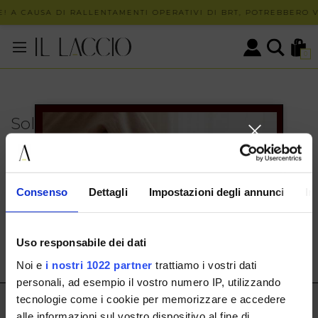
! A CAUSA DI RALLENTAMENTI OPERATIVI DI BRT, POTREBBERO VE
0
Solo in negozio
PUOI TROVARE QUESTO ARTICOLO SOLO PRESSO I
NOSTRI PUNTI VENDITA:
INFO CONTATTI
Consenso
Dettagli
Impostazioni degli annunci
In
HERMAX S.R.L.
Via Cassala 20 25126 Brescia
Uso responsabile dei dati
customerservice@illaccio.it
Noi e
i nostri 1022 partner
trattiamo i vostri dati
+393291008001
personali, ad esempio il vostro numero IP, utilizzando
tecnologie come i cookie per memorizzare e accedere
IL LACCIO
alle informazioni sul vostro dispositivo al fine di