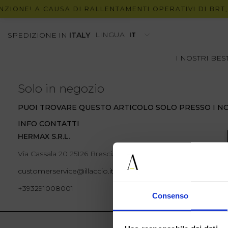
ZIONE! A CAUSA DI RALLENTAMENTI OPERATIVI DI BRT, 
LINGUA
SPEDIZIONE IN
ITALY
I NOSTRI BE
Solo in negozio
PUOI TROVARE QUESTO ARTICOLO SOLO PRESSO I NO
INFO CONTATTI
HERMAX S.R.L.
Via Cassala 20 25126 Brescia
customerservice@illaccio.it
+393291008001
Consenso