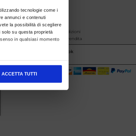
EXTRA
utilizzando tecnologie come i
re annunci e contenuti
cookie policy
Privacy
vete la possibilità di scegliere
Termini e condizioni
li solo su questa proprietà
Condizioni di vendita
consenso in qualsiasi momento
Facebook
alche metro,
ACCETTA TUTTI
e specifiche (impronte
ezione dettagli
. Puoi
l media e per analizzare il
nostri partner che si occupano
azioni che ha fornito loro o