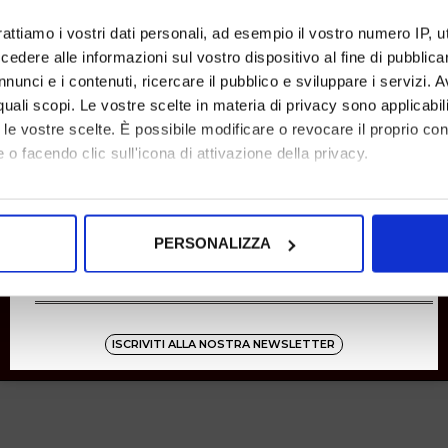
SHOPPING
rattiamo i vostri dati personali, ad esempio il vostro numero IP, 
dere alle informazioni sul vostro dispositivo al fine di pubblica
Resi
Pagamenti
nunci e i contenuti, ricercare il pubblico e sviluppare i servizi. A
Spedizione
r quali scopi. Le vostre scelte in materia di privacy sono applicabi
to le vostre scelte. È possibile modificare o revocare il proprio 
 o facendo clic sull'icona di attivazione della privacy.
Instagram
8001
mo anche:
oni sulla tua posizione geografica, con un'approssimazione di qu
Zucchetti
PERSONALIZZA
spositivo, scansionandolo attivamente alla ricerca di caratteristich
aborati i tuoi dati personali e imposta le tue preferenze nella
s
consenso in qualsiasi momento dalla Dichiarazione sui cookie.
ISCRIVITI ALLA NOSTRA NEWSLETTER
nalizzare contenuti ed annunci, per fornire funzionalità dei socia
inoltre informazioni sul modo in cui utilizza il nostro sito con i 
icità e social media, i quali potrebbero combinarle con altre inform