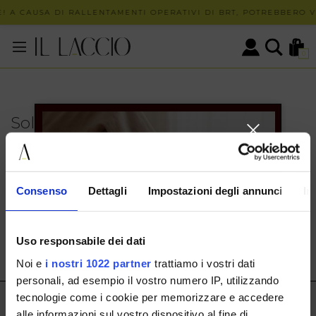
! A CAUSA DI RALLENTAMENTI OPERATIVI DI BRT, POTREBBERO VE
0
Solo in negozio
PUOI TROVARE QUESTO ARTICOLO SOLO PRESSO I
NOSTRI PUNTI VENDITA:
INFO CONTATTI
Consenso
Dettagli
Impostazioni degli annunci
In
HERMAX S.R.L.
Via Cassala 20 25126 Brescia
Uso responsabile dei dati
customerservice@illaccio.it
Noi e
i nostri 1022 partner
trattiamo i vostri dati
+393291008001
personali, ad esempio il vostro numero IP, utilizzando
tecnologie come i cookie per memorizzare e accedere
IL LACCIO
alle informazioni sul vostro dispositivo al fine di