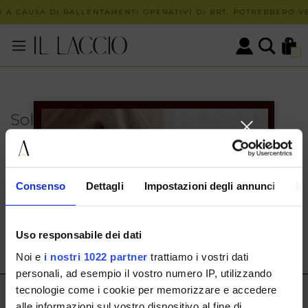
 A CAUSA DI RALLENTAMENTI OPERATIVI DI BRT, POTREBBERO VE
0
Solo in negozio
PUOI TROVARE QUESTO ARTICOLO SOLO PRESSO I
NOSTRI PUNTI VENDITA:
INFO CONTATTI
Consenso
Dettagli
Impostazioni degli annunci
In
HERMAX S.R.L.
Via Cassala 20 25126 Brescia
Uso responsabile dei dati
customerservice@illaccio.it
Noi e
i nostri 1022 partner
trattiamo i vostri dati
+393291008001
personali, ad esempio il vostro numero IP, utilizzando
tecnologie come i cookie per memorizzare e accedere
IL LACCIO
alle informazioni sul vostro dispositivo al fine di