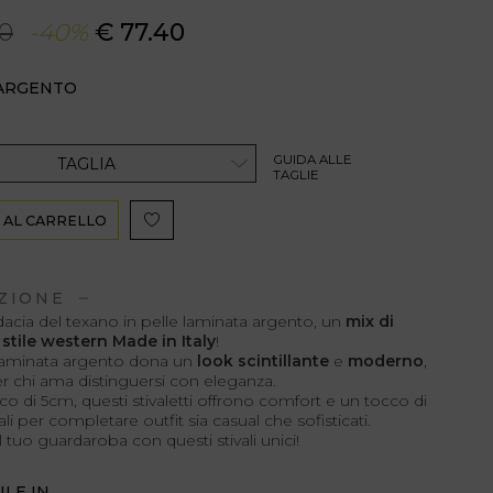
00
-40%
€ 77.40
 ARGENTO
GUIDA ALLE
TAGLIA
TAGLIE
 AL CARRELLO
ZIONE
dacia del texano in pelle laminata argento, un
mix di
stile western Made in Italy
!
 laminata argento dona un
look scintillante
e
moderno
,
r chi ama distinguersi con eleganza.
o di 5cm, questi stivaletti offrono comfort e un tocco di
ali per completare outfit sia casual che sofisticati.
il tuo guardaroba con questi stivali unici!
ILE IN