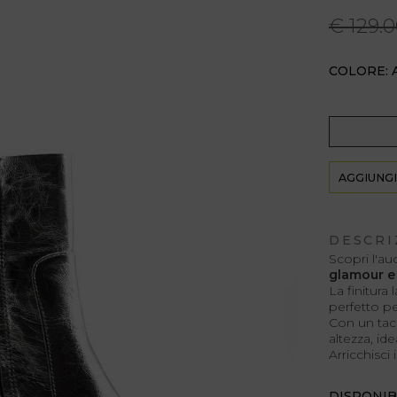
€ 129.
COLORE:
AGGIUNGI
DESCRI
Scopri l'au
glamour e 
La finitura
perfetto pe
Con un tacc
altezza, ide
Arricchisci 
DISPONIB