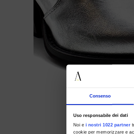
Consenso
Uso responsabile dei dati
Noi e
i nostri 1022 partner
t
cookie per memorizzare e acce