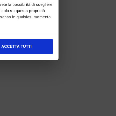
vete la possibilità di scegliere
li solo su questa proprietà
consenso in qualsiasi momento
alche metro,
ACCETTA TUTTI
e specifiche (impronte
ezione dettagli
. Puoi
l media e per analizzare il
nostri partner che si occupano
azioni che ha fornito loro o