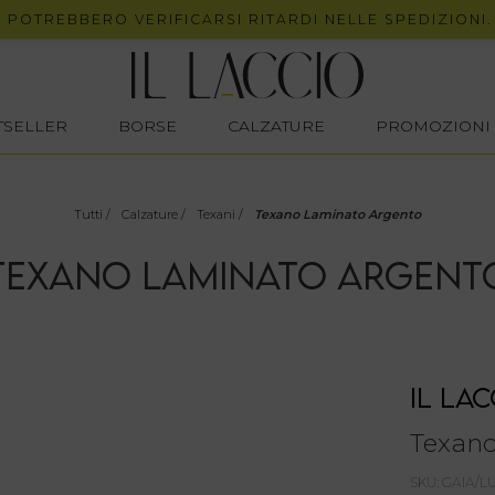
REBBERO VERIFICARSI RITARDI NELLE SPEDIZIONI.
STSELLER
BORSE
CALZATURE
PROMOZIONI
Tutti
/
Calzature
/
Texani
/
Texano Laminato Argento
TEXANO LAMINATO ARGENT
IL LAC
Texano
SKU: GAIA/