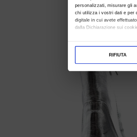
personalizzati, misurare gli an
chi utilizza i vostri dati e pe
digitale in cui avete effettua
dalla Dichiarazione sui cookie
Con il tuo consenso, vorrem
raccogliere informazi
RIFIUTA
Identificare il tuo di
digitali).
Approfondisci come vengono el
modificare o ritirare il tuo 
Utilizziamo i cookie per perso
nostro traffico. Condividiamo 
di analisi dei dati web, pubbl
che hanno raccolto dal suo uti