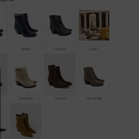
NERO
T.MORO
GREY
SAND129
T.MORO
TAUPE380