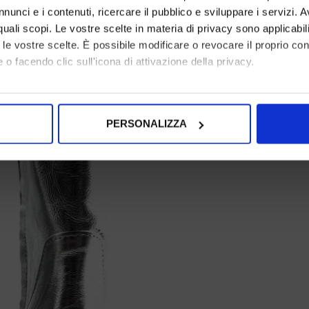
nunci e i contenuti, ricercare il pubblico e sviluppare i servizi. A
r quali scopi. Le vostre scelte in materia di privacy sono applicabi
to le vostre scelte. È possibile modificare o revocare il proprio 
 o facendo clic sull'icona di attivazione della privacy.
mo anche:
oni sulla tua posizione geografica, con un'approssimazione di qu
PERSONALIZZA
spositivo, scansionandolo attivamente alla ricerca di caratteristich
aborati i tuoi dati personali e imposta le tue preferenze nella
s
consenso in qualsiasi momento dalla Dichiarazione sui cookie.
nalizzare contenuti ed annunci, per fornire funzionalità dei socia
inoltre informazioni sul modo in cui utilizza il nostro sito con i 
icità e social media, i quali potrebbero combinarle con altre inform
lizzo dei loro servizi.