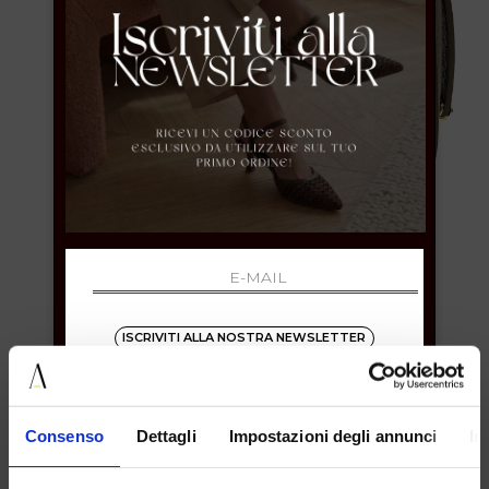
ISCRIVITI ALLA NOSTRA NEWSLETTER
IL LACCIO
Consenso
Dettagli
Impostazioni degli annunci
In
Borsa lunetta
SKU: 6176PELLETAUPE