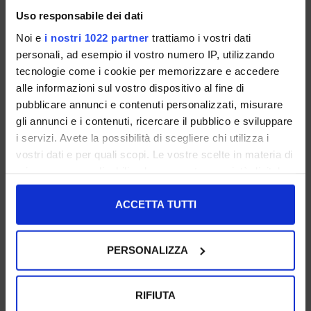
Uso responsabile dei dati
€ 57.00
Noi e
i nostri 1022 partner
trattiamo i vostri dati
personali, ad esempio il vostro numero IP, utilizzando
COLORE: TAUPE
tecnologie come i cookie per memorizzare e accedere
alle informazioni sul vostro dispositivo al fine di
pubblicare annunci e contenuti personalizzati, misurare
AVVISAMI QUANDO DISPONIBILE
gli annunci e i contenuti, ricercare il pubblico e sviluppare
i servizi. Avete la possibilità di scegliere chi utilizza i
DESCRIZIONE
vostri dati e per quali scopi. Le vostre scelte in materia di
Borsa lunetta in pelle taupe.
privacy sono applicabili solo su questa proprietà digitale
Made in Italy.
in cui avete effettuato le vostre scelte. È possibile
Altezza_ 26cm
Larghezza: 23cm
modificare o revocare il proprio consenso in qualsiasi
ACCETTA TUTTI
momento dalla Dichiarazione sui cookie o facendo clic
DISPONIBILE IN
sull'icona di attivazione della privacy.
PERSONALIZZA
Con il tuo consenso, vorremmo anche:
raccogliere informazioni sulla tua posizione
RIFIUTA
geografica, con un'approssimazione di qualche