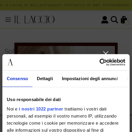
E! A CAUSA DI RALLENTAMENTI OPERATIVI DI BRT, POTREBBERO V
0
Solo in negozio
PUOI TROVARE QUESTO ARTICOLO SOLO PRESSO I
NOSTRI PUNTI VENDITA:
INFO CONTATTI
Consenso
Dettagli
Impostazioni degli annunci
In
HERMAX S.R.L.
Via Cassala 20 25126 Brescia
Uso responsabile dei dati
customerservice@illaccio.it
Noi e
i nostri 1022 partner
trattiamo i vostri dati
+393291008001
personali, ad esempio il vostro numero IP, utilizzando
tecnologie come i cookie per memorizzare e accedere
IL LACCIO
alle informazioni sul vostro dispositivo al fine di