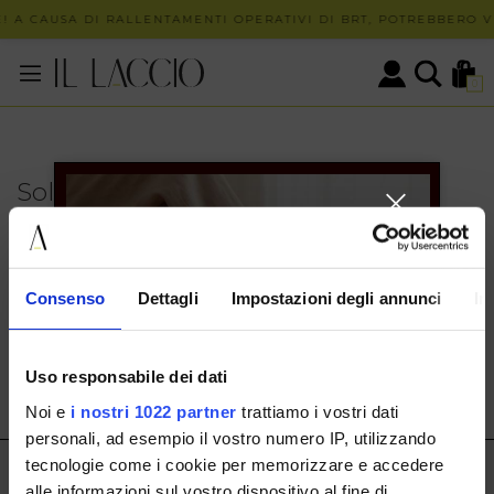
! A CAUSA DI RALLENTAMENTI OPERATIVI DI BRT, POTREBBERO VE
0
Solo in negozio
PUOI TROVARE QUESTO ARTICOLO SOLO PRESSO I
NOSTRI PUNTI VENDITA:
INFO CONTATTI
Consenso
Dettagli
Impostazioni degli annunci
In
HERMAX S.R.L.
Via Cassala 20 25126 Brescia
Uso responsabile dei dati
customerservice@illaccio.it
Noi e
i nostri 1022 partner
trattiamo i vostri dati
+393291008001
personali, ad esempio il vostro numero IP, utilizzando
tecnologie come i cookie per memorizzare e accedere
IL LACCIO
alle informazioni sul vostro dispositivo al fine di