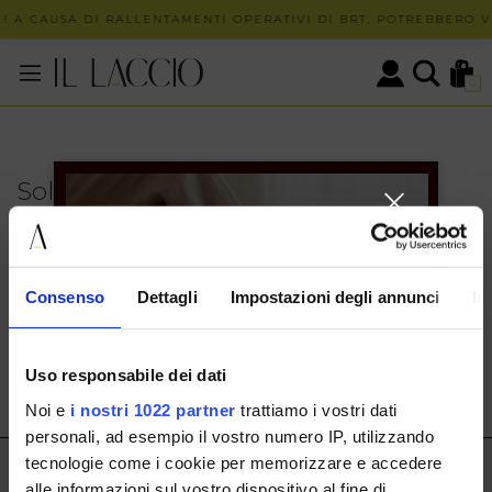
! A CAUSA DI RALLENTAMENTI OPERATIVI DI BRT, POTREBBERO VE
0
Solo in negozio
PUOI TROVARE QUESTO ARTICOLO SOLO PRESSO I
NOSTRI PUNTI VENDITA:
INFO CONTATTI
Consenso
Dettagli
Impostazioni degli annunci
In
HERMAX S.R.L.
Via Cassala 20 25126 Brescia
Uso responsabile dei dati
customerservice@illaccio.it
Noi e
i nostri 1022 partner
trattiamo i vostri dati
+393291008001
personali, ad esempio il vostro numero IP, utilizzando
tecnologie come i cookie per memorizzare e accedere
IL LACCIO
alle informazioni sul vostro dispositivo al fine di