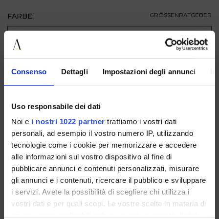
FARBE:
GRÖSSENRATGEBER
GRÖSSE
ZUM WARENKORB HINZUFÜGEN
Consenso
Dettagli
Impostazioni degli annunci
In
BESCHREIBUNG
Uso responsabile dei dati
VERFÜGBAR IN
Noi e
i nostri 1022 partner
trattiamo i vostri dati
personali, ad esempio il vostro numero IP, utilizzando
tecnologie come i cookie per memorizzare e accedere
alle informazioni sul vostro dispositivo al fine di
pubblicare annunci e contenuti personalizzati, misurare
gli annunci e i contenuti, ricercare il pubblico e sviluppare
i servizi. Avete la possibilità di scegliere chi utilizza i
1080CAMOSCIOCUOIO
1080PELLEBIANCO
1080PELLENERO
vostri dati e per quali scopi. Le vostre scelte in materia di
privacy sono applicabili solo su questa proprietà digitale