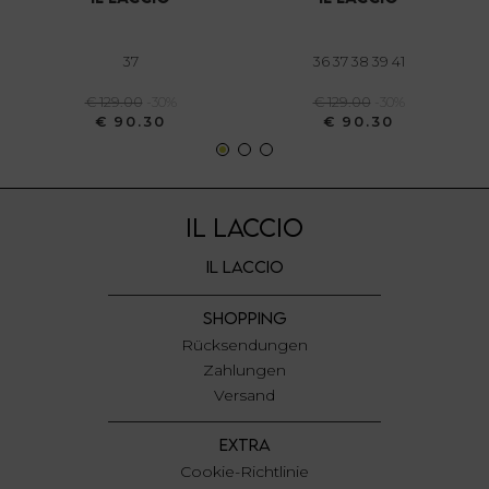
annunci, per fornire funzionalità dei social media e per
analizzare il nostro traffico. Condividiamo inoltre
informazioni sul modo in cui utilizza il nostro sito con i
37
36 37 38 39 41
nostri partner che si occupano di analisi dei dati web,
€ 129.00
-30%
€ 129.00
-30%
pubblicità e social media, i quali potrebbero combinarle
€ 90.30
€ 90.30
con altre informazioni che ha fornito loro o che hanno
raccolto dal suo utilizzo dei loro servizi.
IL LACCIO
IL LACCIO
SHOPPING
Rücksendungen
Zahlungen
Versand
EXTRA
Cookie-Richtlinie